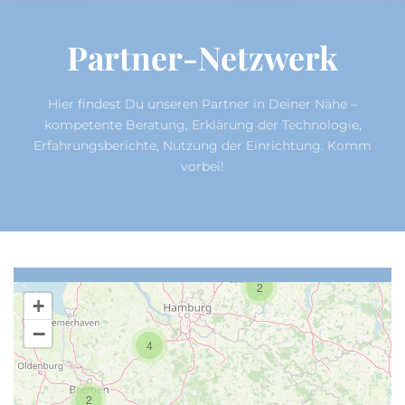
Partner-Netzwerk
Hier findest Du unseren Partner in Deiner Nähe –
kompetente Beratung, Erklärung der Technologie,
Erfahrungsberichte, Nutzung der Einrichtung. Komm
vorbei!
2
+
−
4
2