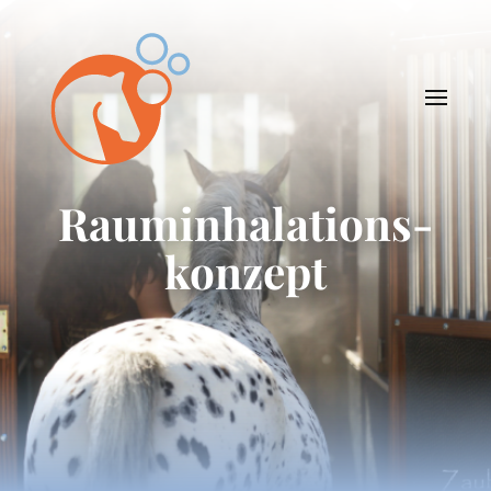
Rauminhalations-
konzept