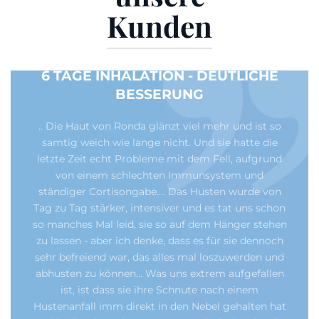
Kunden
6 TAGE INHALATION - DEUTLICHE
BESSERUNG
.. Die Haut von Ronda glänzt viel mehr und ist so
samtig weich wie lange nicht. Und sie hatte die
letzte Zeit echt Probleme mit dem Fell, aufgrund
von einem schlechten Immunsystem und
ständiger Cortisongabe.... Das Husten wurde von
Tag zu Tag stärker, intensiver und es tat uns schon
so manches Mal leid, sie so auf dem Hänger stehen
zu lassen - aber ich denke, dass es für sie dennoch
sehr befreiend war, das alles mal loszuwerden und
abhusten zu können... Was uns extrem aufgefallen
ist, ist dass sie ihre Schnute nach einem
Hustenanfall imm direkt in den Nebel gehalten hat