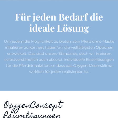
Für jeden Bedarf die
ideale Lösung
Um jedem die Möglichkeit zu bieten, sein Pferd ohne Maske
inhalieren zu können, haben wir die vielfältigsten Optionen
entwickelt. Das sind unsere Standards, doch wir kreieren
selbstverständlich auch absolut individuelle Einzellösungen
für die Pferdeinhalation, so dass das Oxygen-Meeresklima
wirklich für jeden realisierbar ist.
OxygenConcept
Raumlösungen