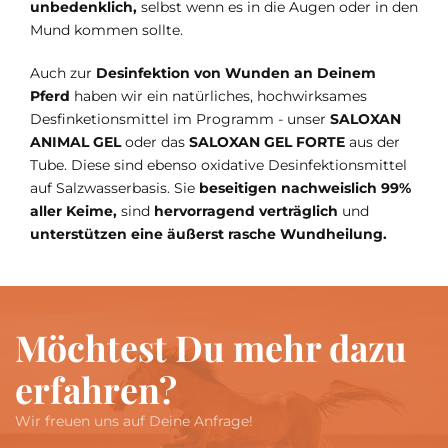
unbedenklich,
selbst wenn es in die Augen oder in den
Mund kommen sollte.
Auch zur
Desinfektion von Wunden an Deinem
Pferd
haben wir ein natürliches, hochwirksames
Desfinketionsmittel im Programm - unser
SALOXAN
ANIMAL GEL
oder das
SALOXAN GEL FORTE
aus der
Tube. Diese sind ebenso oxidative Desinfektionsmittel
auf Salzwasserbasis. Sie
beseitigen nachweislich 99%
aller Keime,
sind
hervorragend verträglich
und
unterstützen eine äußerst rasche Wundheilung.
Möchtest Du mehr dazu
erfahren?
Wir freuen uns auf Deine Anfrage!