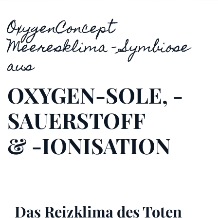
OxygenConcept
Meeresklima - Symbiose
aus
OXYGEN-SOLE, -
SAUERSTOFF
& -IONISATION
Das Reizklima des Toten