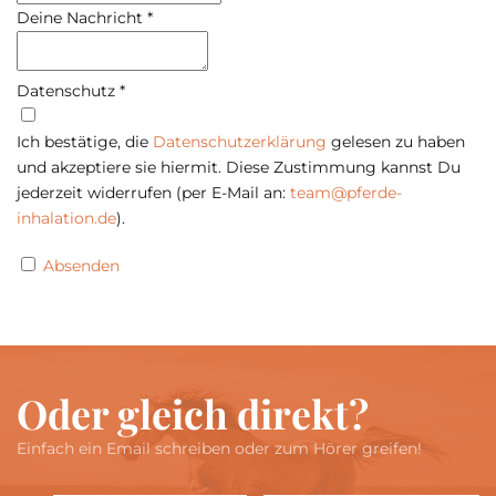
Deine Nachricht
*
Datenschutz
*
Ich bestätige, die
Datenschutzerklärung
gelesen zu haben
und akzeptiere sie hiermit. Diese Zustimmung kannst Du
jederzeit widerrufen (per E-Mail an:
team@pferde-
inhalation.de
).
Absenden
Oder gleich direkt?
Einfach ein Email schreiben oder zum Hörer greifen!