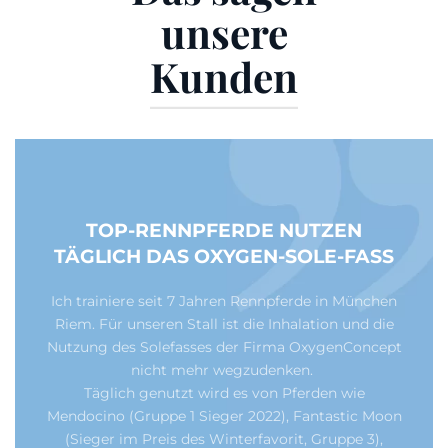
unsere
Kunden
TOP-RENNPFERDE NUTZEN
TÄGLICH DAS OXYGEN-SOLE-FASS
Ich trainiere seit 7 Jahren Rennpferde in München
Riem. Für unseren Stall ist die Inhalation und die
Nutzung des Solefasses der Firma OxygenConcept
nicht mehr wegzudenken.
Täglich genutzt wird es von Pferden wie
Mendocino (Gruppe 1 Sieger 2022), Fantastic Moon
(Sieger im Preis des Winterfavorit, Gruppe 3),